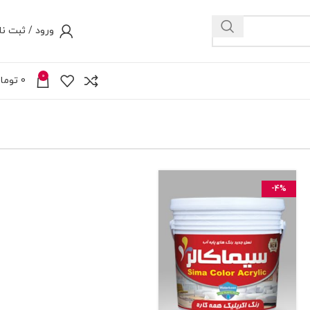
ورود / ثبت نا
0
0
توما
-4%