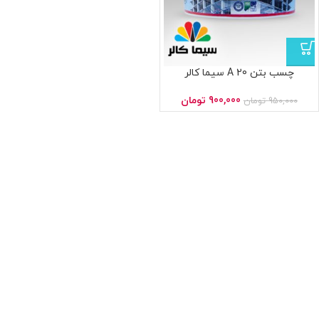
چسب بتن A 20 سیما کالر
900,000
تومان
950,000
تومان