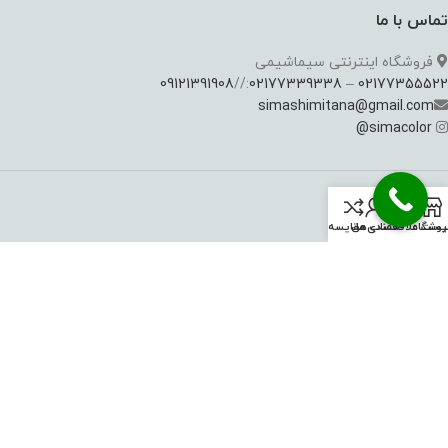
تماس با ما
فروشگاه اینترنتی سیماشیمی
09121391908
://
02177339338
–
02177355522
simashimitana@gmail.com
@
simacolor
خدمات مشتریان
روشگاه
یست علاقه‌مندی‌ها
حساب من
مقايسه
آموزش خرید
بازگشت کالا
روش های پرداخت
حساب کاربری
16915292