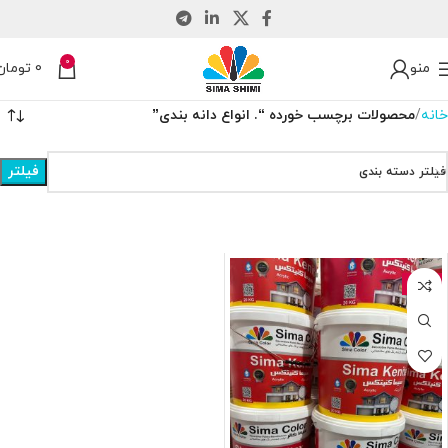
0
منو
0
تومان
خانه
محصولات برچسب خورده “. انواع دانه بندی”
فیلتر
فیلتر دسته بندی
-4%