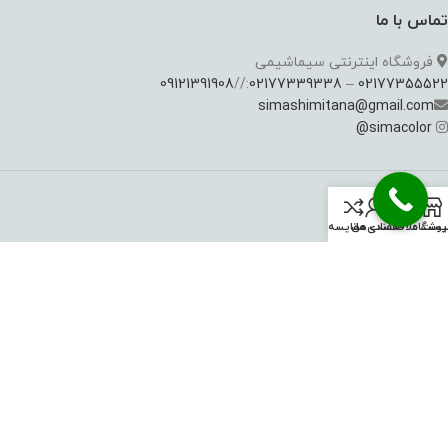
تماس با ما
فروشگاه اینترنتی سیماشیمی
09121391908
://
02177339338
–
02177355522
simashimitana@gmail.com
@
simacolor
خدمات مشتریان
روشگاه
یست علاقه‌مندی‌ها
حساب من
مقايسه
آموزش خرید
بازگشت کالا
روش های پرداخت
حساب کاربری
16915292