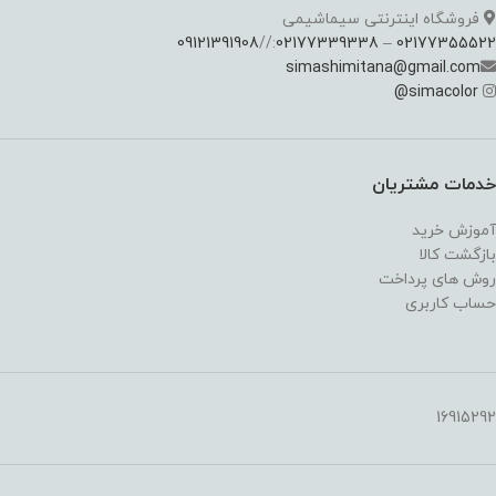
فروشگاه اینترنتی سیماشیمی
09121391908
://
02177339338
–
02177355522
simashimitana@gmail.com
@
simacolor
خدمات مشتریان
آموزش خرید
بازگشت کالا
روش های پرداخت
حساب کاربری
16915292