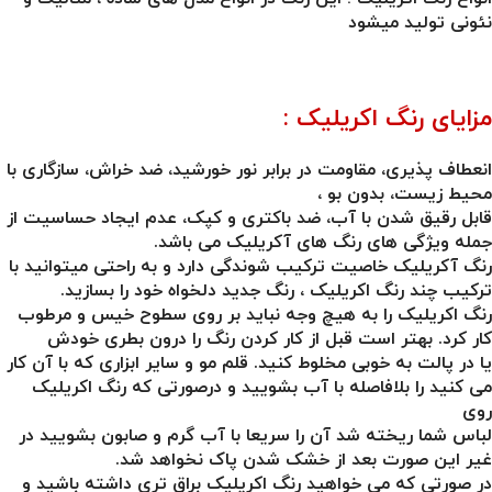
نئونی تولید میشود
مزایای رنگ اکریلیک :
انعطاف پذیری، مقاومت در برابر نور خورشید، ضد خراش، سازگاری با
محیط زیست، بدون بو ،
قابل رقیق شدن با آب، ضد باکتری و کپک، عدم ایجاد حساسیت از
جمله ویژگی های رنگ های آکریلیک می باشد.
رنگ آکریلیک خاصیت ترکیب شوندگی دارد و به راحتی میتوانید با
ترکیب چند رنگ اکریلیک ، رنگ جدید دلخواه خود را بسازید.
رنگ اکریلیک را به هیچ وجه نباید بر روی سطوح خیس و مرطوب
کار کرد. بهتر است قبل از کار کردن رنگ را درون بطری خودش
یا در پالت به خوبی مخلوط کنید. قلم مو و سایر ابزاری که با آن کار
می کنید را بلافاصله با آب بشویید و درصورتی که رنگ اکریلیک
روی
لباس شما ریخته شد آن را سریعا با آب گرم و صابون بشویید در
غیر این صورت بعد از خشک شدن پاک نخواهد شد.
در صورتی که می خواهید
رنگ اکریلیک براق
تری داشته باشید و