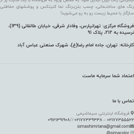
اینترنتی رنگ ایران تبدیل شود. به محض ورود به فروشگاه با یک سایت پر از
رنگ های ساختـمانی، چسب بتن،‌رنگ نما کنیتکس و پوششهای حفاظتی
سازگار با محیط زیست رو به رو می‌شوید!
فروشگاه مرکزی: تهرانپارس، وفادار شرقی، خیابان طالقانی (139)،‌
نرسیده به 212، پلاک 91
کارخانه: تهران، جاده امام رضا(ع)، شهرک صنعتی عباس آباد
اعتماد شما سرمایه ماست
تماس با ما
فروشگاه اینترنتی سیماشیمی
09121391908
://
02177339338
–
02177355522
simashimitana@gmail.com
@
simacolor