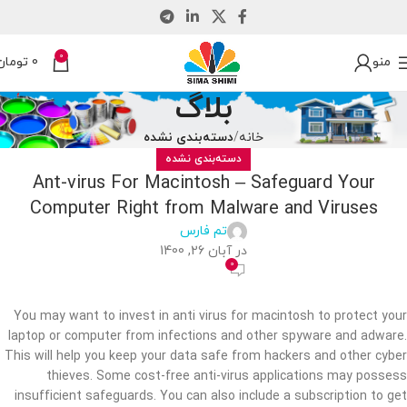
0
منو
0
تومان
بلاگ
خانه
دسته‌بندی نشده
دسته‌بندی نشده
Ant-virus For Macintosh – Safeguard Your
Computer Right from Malware and Viruses
تم فارس
در آبان 26, 1400
0
You may want to invest in anti virus for macintosh to protect your
laptop or computer from infections and other spyware and adware.
This will help you keep your data safe from hackers and other cyber
thieves. Some cost-free anti-virus applications may possess
insufficient safeguards. You can also include a subscription to get