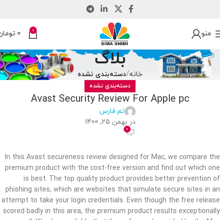
0
منو
0
تومان
بلاگ
خانه
دسته‌بندی نشده
دسته‌بندی نشده
Avast Security Review For Apple pc
تم فارس
در بهمن 25, 1400
0
In this Avast secureness review designed for Mac, we compare the
premium product with the cost-free version and find out which one
is best. The top quality product provides better prevention of
phishing sites, which are websites that simulate secure sites in an
attempt to take your login credentials. Even though the free release
scored badly in this area, the premium product results exceptionally