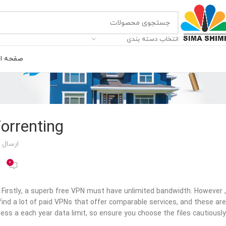
انتخاب دسته بندی
صفحه ا
orrenting
ارسال
0
 Firstly, a superb free VPN must have unlimited bandwidth. However ,
l find a lot of paid VPNs that offer comparable services, and these are
ss a each year data limit, so ensure you choose the files cautiously.