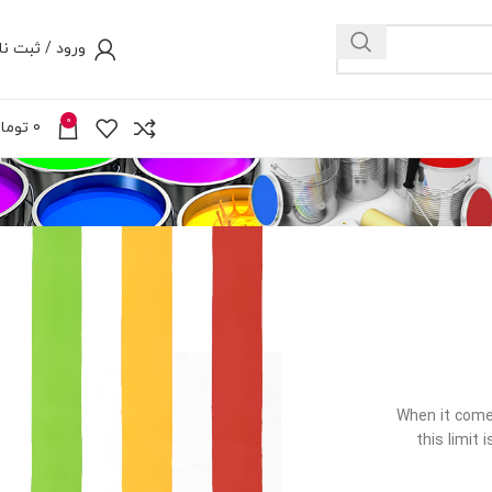
ورود / ثبت نا
0
0
توما
When it comes
this limit