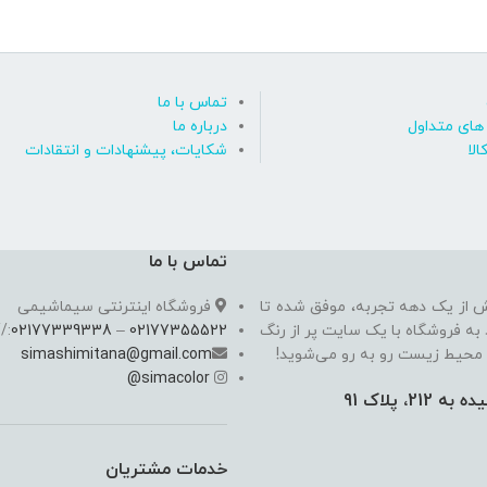
تماس با ما
ای متداول
درباره ما
الا
شکایات، پیشنهادات و انتقادات
تماس با ما
ش از یک دهه تجربه، موفق شده تا
فروشگاه اینترنتی سیماشیمی
 به فروشگاه با یک سایت پر از رنگ
02177355522
–
02177339338
//
 محیط زیست رو به رو می‌شوید!
simashimitana@gmail.com
@
simacolor
خدمات مشتریان