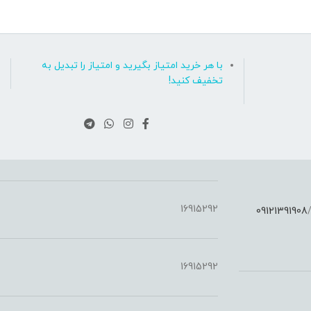
با هر خرید امتیاز بگیرید و امتیاز را تبدیل به
تخفیف کنید!
16915292
09121391908
:
16915292