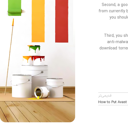
Second, a go
from currently b
you shoul
Third, you s
anti-malwar
download torre
قدیمی‌تر
How to Put Avast