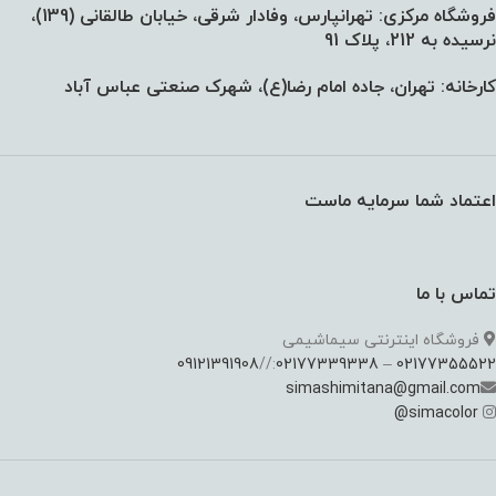
فروشگاه مرکزی: تهرانپارس، وفادار شرقی، خیابان طالقانی (139)،‌
نرسیده به 212، پلاک 91
کارخانه: تهران، جاده امام رضا(ع)، شهرک صنعتی عباس آباد
اعتماد شما سرمایه ماست
تماس با ما
فروشگاه اینترنتی سیماشیمی
09121391908
://
02177339338
–
02177355522
simashimitana@gmail.com
@
simacolor