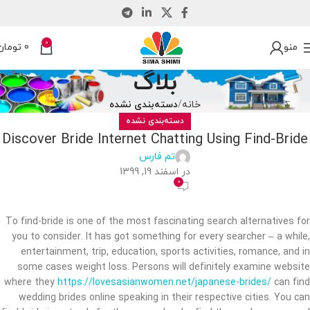
0
منو
0
تومان
بلاگ
خانه
دسته‌بندی نشده
دسته‌بندی نشده
Discover Bride Internet Chatting Using Find-Bride
تم فارس
در اسفند 19, 1399
0
To find-bride is one of the most fascinating search alternatives for
you to consider. It has got something for every searcher – a while,
entertainment, trip, education, sports activities, romance, and in
some cases weight loss. Persons will definitely examine website
where they
https://lovesasianwomen.net/japanese-brides/
can find
wedding brides online speaking in their respective cities. You can