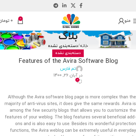
0
منو
0
تومان
بلاگ
خانه
دسته‌بندی نشده
دسته‌بندی نشده
Features of the Avira Software Blog
تم فارس
در آبان 26, 1400
0
Although the Avira software blog page is more complex than the
majority of anti-virus sites, it does give the same rewards. Avira is
among the few security blogs that allows you to customize the
features of your weblog. The blog features several beneficial add-
ons and is also easy to use. Besides its wonderful protection
functions, the Avira weblog can be extremely useful in everyday