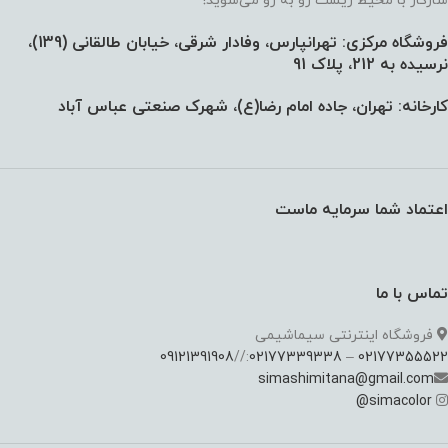
سازگار با محیط زیست رو به رو می‌شوید!
فروشگاه مرکزی: تهرانپارس، وفادار شرقی، خیابان طالقانی (139)،‌
نرسیده به 212، پلاک 91
کارخانه: تهران، جاده امام رضا(ع)، شهرک صنعتی عباس آباد
اعتماد شما سرمایه ماست
تماس با ما
فروشگاه اینترنتی سیماشیمی
09121391908
://
02177339338
–
02177355522
simashimitana@gmail.com
@
simacolor