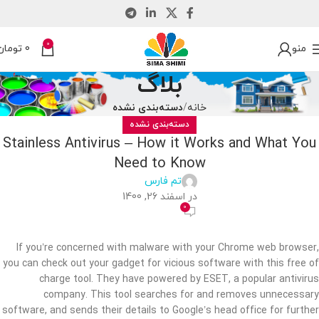
0
منو
0
تومان
بلاگ
خانه
دسته‌بندی نشده
دسته‌بندی نشده
Stainless Antivirus – How it Works and What You
Need to Know
تم فارس
در اسفند 26, 1400
0
If you’re concerned with malware with your Chrome web browser,
you can check out your gadget for vicious software with this free of
charge tool. They have powered by ESET, a popular antivirus
company. This tool searches for and removes unnecessary
software, and sends their details to Google’s head office for further