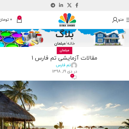
0
منو
0
تومان
بلاگ
خانه
مبلمان
مبلمان
مقالات آزمایشی تم فارس 1
تم فارس
در دی 19, 1398
0