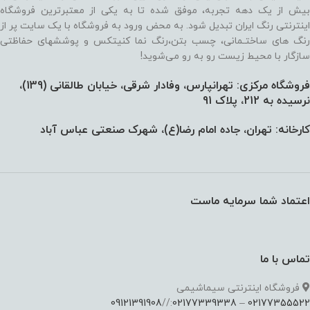
بیش از یک دهه تجربه، موفق شده تا به یکی از معتبرترین فروشگاه
اینترنتی رنگ ایران تبدیل شود. به محض ورود به فروشگاه با یک سایت پر از
رنگ های ساختـمانی، چسب بتن،‌رنگ نما کنیتکس و پوششهای حفاظتی
سازگار با محیط زیست رو به رو می‌شوید!
فروشگاه مرکزی: تهرانپارس، وفادار شرقی، خیابان طالقانی (139)،‌
نرسیده به 212، پلاک 91
کارخانه: تهران، جاده امام رضا(ع)، شهرک صنعتی عباس آباد
اعتماد شما سرمایه ماست
تماس با ما
فروشگاه اینترنتی سیماشیمی
09121391908
://
02177339338
–
02177355522