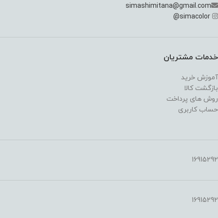
simashimitana@gmail.com
@
simacolor
خدمات مشتریان
آموزش خرید
بازگشت کالا
روش های پرداخت
حساب کاربری
16915292
16915292