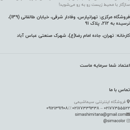
سازگار با محیط زیست رو به رو می‌شوید!
فروشگاه مرکزی: تهرانپارس، وفادار شرقی، خیابان طالقانی (139)،‌
نرسیده به 212، پلاک 91
کارخانه: تهران، جاده امام رضا(ع)، شهرک صنعتی عباس آباد
اعتماد شما سرمایه ماست
تماس با ما
فروشگاه اینترنتی سیماشیمی
09121391908
://
02177339338
–
02177355522
simashimitana@gmail.com
@
simacolor