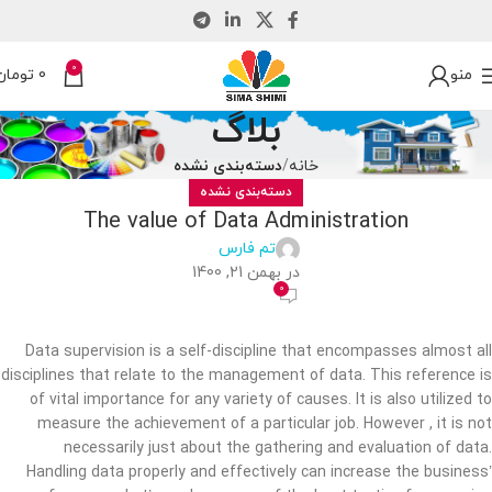
0
منو
0
تومان
بلاگ
خانه
دسته‌بندی نشده
دسته‌بندی نشده
The value of Data Administration
تم فارس
در بهمن 21, 1400
0
Data supervision is a self-discipline that encompasses almost all
disciplines that relate to the management of data. This reference is
of vital importance for any variety of causes. It is also utilized to
measure the achievement of a particular job. However , it is not
necessarily just about the gathering and evaluation of data.
Handling data properly and effectively can increase the business’