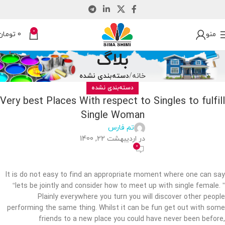
0
منو
0
تومان
بلاگ
خانه
دسته‌بندی نشده
دسته‌بندی نشده
Very best Places With respect to Singles to fulfill
Single Woman
تم فارس
در اردیبهشت 22, 1400
0
It is do not easy to find an appropriate moment where one can say
“lets be jointly and consider how to meet up with single female. ”
Plainly everywhere you turn you will discover other people
performing the same thing. Whilst it can be fun get out with some
friends to a new place you could have never been before,