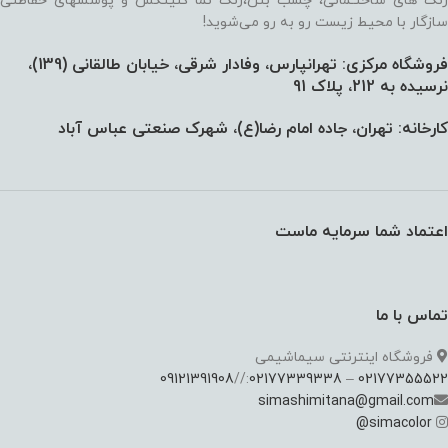
رنگ های ساختـمانی، چسب بتن،‌رنگ نما کنیتکس و پوششهای حفاظتی
سازگار با محیط زیست رو به رو می‌شوید!
فروشگاه مرکزی: تهرانپارس، وفادار شرقی، خیابان طالقانی (139)،‌
نرسیده به 212، پلاک 91
کارخانه: تهران، جاده امام رضا(ع)، شهرک صنعتی عباس آباد
اعتماد شما سرمایه ماست
تماس با ما
فروشگاه اینترنتی سیماشیمی
09121391908
://
02177339338
–
02177355522
simashimitana@gmail.com
@
simacolor