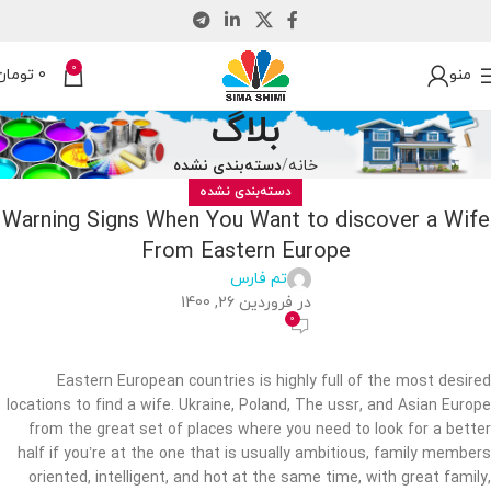
0
منو
0
تومان
بلاگ
خانه
دسته‌بندی نشده
دسته‌بندی نشده
Warning Signs When You Want to discover a Wife
From Eastern Europe
تم فارس
در فروردین 26, 1400
0
Eastern European countries is highly full of the most desired
locations to find a wife. Ukraine, Poland, The ussr, and Asian Europe
from the great set of places where you need to look for a better
half if you’re at the one that is usually ambitious, family members
oriented, intelligent, and hot at the same time, with great family,