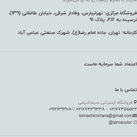
سازگار با محیط زیست رو به رو می‌شوید!
فروشگاه مرکزی: تهرانپارس، وفادار شرقی، خیابان طالقانی (139)،‌
نرسیده به 212، پلاک 91
کارخانه: تهران، جاده امام رضا(ع)، شهرک صنعتی عباس آباد
اعتماد شما سرمایه ماست
تماس با ما
فروشگاه اینترنتی سیماشیمی
09121391908
://
02177339338
–
02177355522
simashimitana@gmail.com
@
simacolor