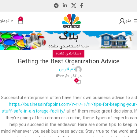
0
منو
0
تومان
بلاگ
خانه
دسته‌بندی نشده
دسته‌بندی نشده
Getting the Best Organization Advice
تم فارس
در آذر 10, 1400
0
Successful enterprisers often have their own business advice to aid
https://businessinfopoint.com/2019/04/12/tips-for-keeping-your-
stuff-safe-in-a-storage-facility/
all of them make great decisions. If
they’re going after a dream or a niche, these types of experts can
help you succeed in the endeavor. Here are some tips to keep in
mind whenever you seek business advice: Stay true to the word and