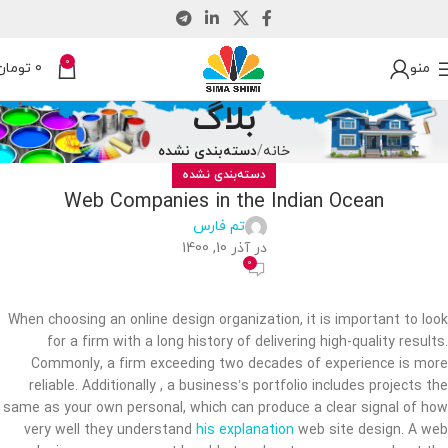
0
منو
0
تومان
بلاگ
خانه
دسته‌بندی نشده
دسته‌بندی نشده
Web Companies in the Indian Ocean
تم فارس
در آذر 10, 1400
0
When choosing an online design organization, it is important to look
for a firm with a long history of delivering high-quality results.
Commonly, a firm exceeding two decades of experience is more
reliable. Additionally , a business’s portfolio includes projects the
same as your own personal, which can produce a clear signal of how
very well they understand
his explanation
web site design. A web