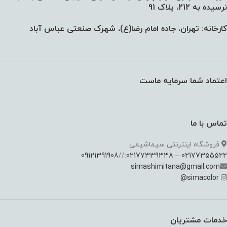
نرسیده به 212، پلاک 91
کارخانه: تهران، جاده امام رضا(ع)، شهرک صنعتی عباس آباد
اعتماد شما سرمایه ماست
تماس با ما
فروشگاه اینترنتی سیماشیمی
09121391908
://
02177339338
–
02177355522
simashimitana@gmail.com
@
simacolor
خدمات مشتریان